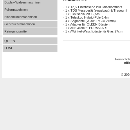
Bestehend aus:
Duplex-Walzenmaschinen
· 1 x 12,5l Filterflasche inkl. Mischbettharz
Poliermaschinen
· 1 x TDS Messgerät (eingebaut) & Tragegriff
· 1 x Flexischlauch 12,5m
Einscheibenmaschinen
· 1 x Teleskop Hybrid-Pole 5,4m
· 4 x Segmente (Ø 30/ 27/ 24/ 21mm)
Gebrauchtmaschinen
· 1 x Adapter für QLEEN Bürsten
· 1 x Alu Gelenk f. PURASTART
Reinigungsmittel
· 1 x AWinkel-Waschbürste für Glas 27cm
QLEEN
LEWI
Persönlich
off
© 202