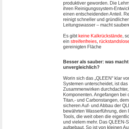
produktiver geworden. Die Leh
ihren Reinigungssystem-Entwic
einen entscheidenden Anteil. R
reinigt schneller und gründlicher
Leitungswasser – macht saubere
Es gibt
keine Kalkrückstände
, s
ein
streifenfreies
,
rückstandslos
gereinigten Fläche
Besser als sauber: was mach
unvergleichlich?
Worin sich das „QLEEN“ klar vo
Systemen unterscheidet, ist das
Zusammenwirken durchdachter, 
Komponenten. Angefangen bei d
Titan,- und Carbonstangen, dem
sicheren Auf- und Abbau der Q
bewährten Wasserführung, den l
Tools, die weit oben die eigentl
und vielem mehr. Das QLEEN-Sy
aufgebaut. So ist von kleinen A